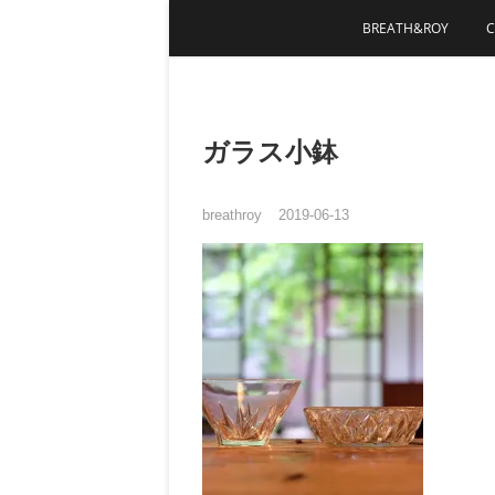
Skip
BREATH&ROY
to
content
ガラス小鉢
breathroy
2019-06-13