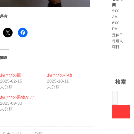
間
9:00
共有:
AM –
6:00
PM
定休日:
毎週火
曜日
関連
あけびの籠
あけびの小物
検索
2025-02-15
2025-10-11
未分類
未分類
あけびの果物かご
2023-09-30
未分類