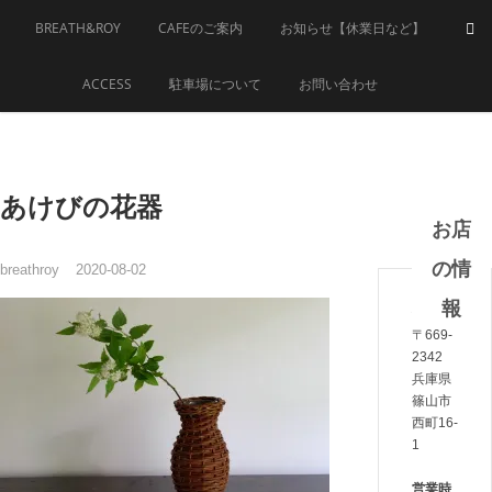
Skip
BREATH&ROY
CAFEのご案内
お知らせ【休業日など】
to
content
ACCESS
駐車場について
お問い合わせ
あけびの花器
お店
の情
breathroy
2020-08-02
報
住所
〒669-
2342
兵庫県
篠山市
西町16-
1
営業時