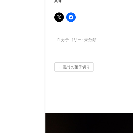
共有:
カテゴリー:
未分類
←
黒竹の菓子切り