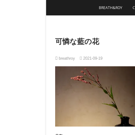
Skip
BREATH&ROY
to
content
可憐な藍の花
breathroy
2021-09-19