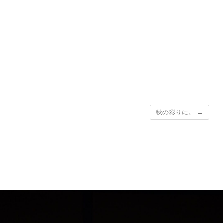
秋の彩りに。
→