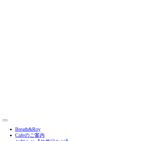
Skip
to
content
丹波篠山（兵庫県）の情報や最新ニュース、地域の魅力や特
別な品をお届け。都市と地方をつなぐ新しいスタイルを提案
BREATH&ROY｜丹波篠山スタイル
Breath&Roy
します。
Cafeのご案内