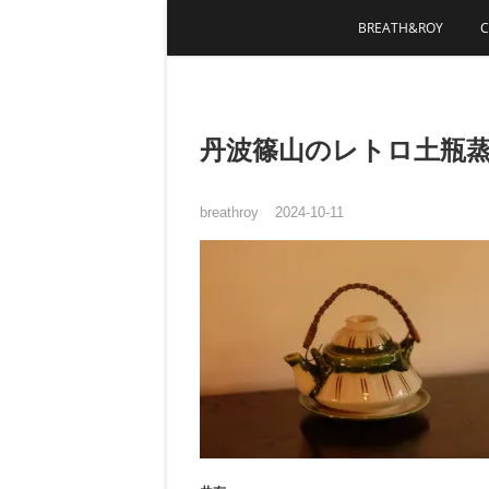
Skip
BREATH&ROY
to
content
丹波篠山のレトロ土瓶
breathroy
2024-10-11