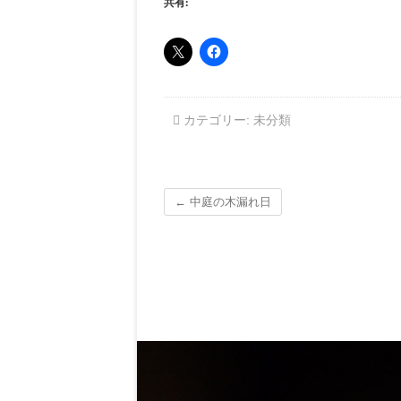
共有:
カテゴリー:
未分類
←
中庭の木漏れ日