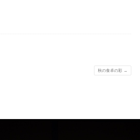
秋の食卓の彩
→