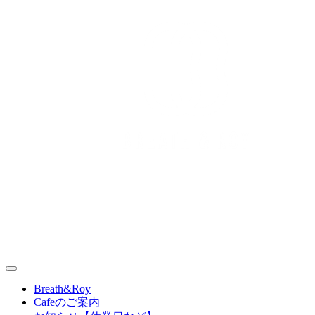
Skip
to
content
丹波篠山（兵庫県）の情報や最新ニュース、地域の魅力や特
BREATH&ROY｜丹波篠山スタイル
Breath&Roy
Cafeのご案内