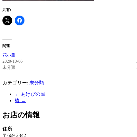
共有:
関連
花小皿
2020-10-06
未分類
カテゴリー:
未分類
←
あけびの籠
椿
→
お店の情報
住所
〒669-2342