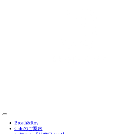
Skip
to
content
丹波篠山（兵庫県）の情報や最新ニュース、地域の魅力や特
別な品をお届け。都市と地方をつなぐ新しいスタイルを提案
BREATH&ROY｜丹波篠山スタイル
Breath&Roy
します。
Cafeのご案内