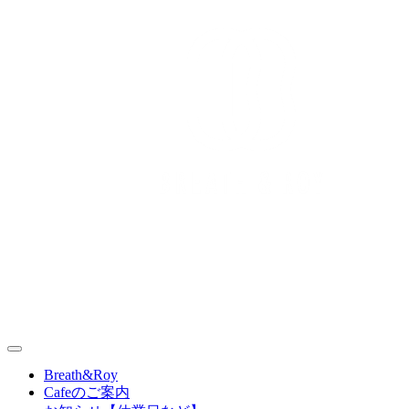
Skip
to
content
丹波篠山（兵庫県）の情報や最新ニュース、地域の魅力や特
BREATH&ROY｜丹波篠山スタイル
Breath&Roy
Cafeのご案内