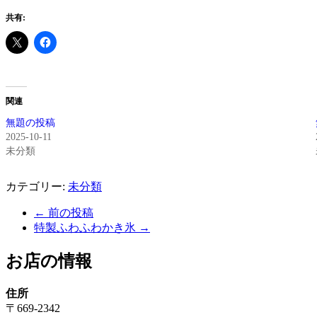
共有:
関連
無題の投稿
2025-10-11
未分類
カテゴリー:
未分類
←
前の投稿
特製ふわふわかき氷
→
お店の情報
住所
〒669-2342